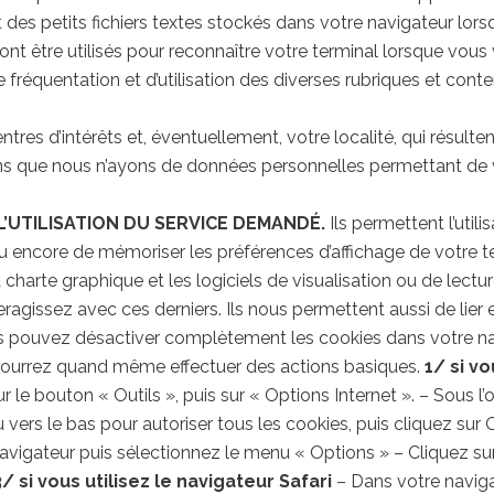
des petits fichiers textes stockés dans votre navigateur lors
t être utilisés pour reconnaître votre terminal lorsque vous 
 fréquentation et d’utilisation des diverses rubriques et conte
ntres d’intérêts et, éventuellement, votre localité, qui résul
sans que nous n’ayons de données personnelles permettant de 
’UTILISATION DU SERVICE DEMANDÉ.
Ils permettent l’utili
encore de mémoriser les préférences d’affichage de votre ter
a charte graphique et les logiciels de visualisation ou de lectu
agissez avec ces derniers. Ils nous permettent aussi de lier e
us pouvez désactiver complètement les cookies dans votre nav
ourrez quand même effectuer des actions basiques.
1/ si vo
r le bouton « Outils », puis sur « Options Internet ». – Sous l
 vers le bas pour autoriser tous les cookies, puis cliquez sur
avigateur puis sélectionnez le menu « Options » – Cliquez sur 
3/ si vous utilisez le navigateur Safari
– Dans votre navigat