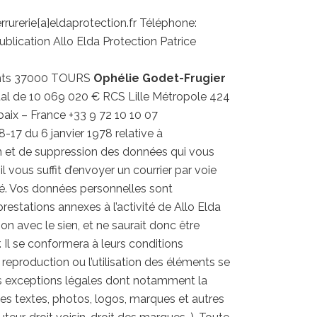
rurerie[a]eldaprotection.fr Téléphone:
lication Allo Elda Protection Patrice
fants 37000 TOURS
Ophélie Godet-Frugier
l de 10 069 020 € RCS Lille Métropole 424
aix – France +33 9 72 10 10 07
-17 du 6 janvier 1978 relative à
tion et de suppression des données qui vous
vous suffit d’envoyer un courrier par voie
tité. Vos données personnelles sont
estations annexes à l’activité de Allo Elda
on avec le sien, et ne saurait donc être
r. Il se conformera à leurs conditions
a reproduction ou l’utilisation des éléments se
 les exceptions légales dont notamment la
s les textes, photos, logos, marques et autres