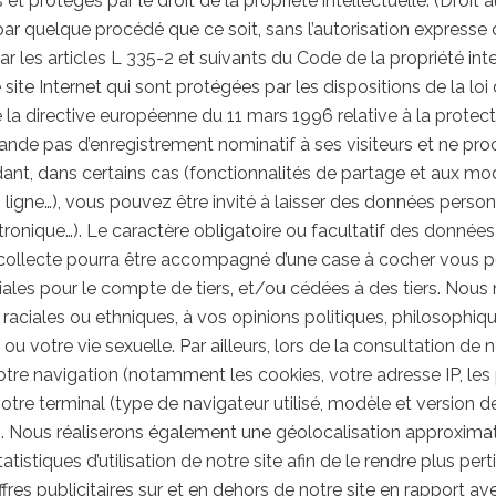
et protégés par le droit de la propriété intellectuelle. (Droit a
par quelque procédé que ce soit, sans l’autorisation expresse de
 les articles L 335-2 et suivants du Code de la propriété int
ite Internet qui sont protégées par les dispositions de la loi 
de la directive européenne du 11 mars 1996 relative à la prote
nde pas d’enregistrement nominatif à ses visiteurs et ne pr
ant, dans certains cas (fonctionnalités de partage et aux mod
n ligne…), vous pouvez être invité à laisser des données per
ronique…). Le caractère obligatoire ou facultatif des données 
e collecte pourra être accompagné d’une case à cocher vous 
iales pour le compte de tiers, et/ou cédées à des tiers. Nous
 raciales ou ethniques, à vos opinions politiques, philosophi
é ou votre vie sexuelle. Par ailleurs, lors de la consultation
 votre navigation (notamment les cookies, votre adresse IP, l
otre terminal (type de navigateur utilisé, modèle et version d
…). Nous réaliserons également une géolocalisation approximati
atistiques d’utilisation de notre site afin de le rendre plus pert
fres publicitaires sur et en dehors de notre site en rapport av