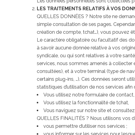
Les données personnelles sont collectées pa
LES TRAITEMENTS RELATIFS À VOS DO
QUELLES DONNÉES ? Notre site ne demande p
simple consultation de ses pages. Cependant
création de compte, tchat…), vous pouvez êt
Le caractère obligatoire ou facultatif des d
à savoir aucune donnée relative à vos origin
syndicale, ou qui sont relatives à votre santé 
services, nous sommes amenés à collecter et
consultées), et à votre terminal (type de nav
certains plug-ins, …). Ces données seront uti
statistiques d’utilisation de nos services 
Vous utilisez notre formulaire de contact,
Vous utilisez la fonctionnalité de tchat,
Vous naviguez sur notre site et consultez
QUELLES FINALITÉS ? Nous utilisons vos do
vous permettre d’utiliser nos services ;
vous informer sur les services pour lesque