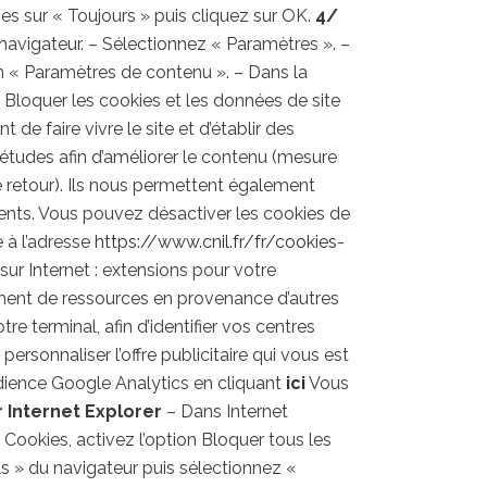
ies sur « Toujours » puis cliquez sur OK.
4/
navigateur. – Sélectionnez « Paramètres ». –
ton « Paramètres de contenu ». – Dans la
« Bloquer les cookies et les données de site
 de faire vivre le site et d’établir des
 études afin d’améliorer le contenu (mesure
de retour). Ils nous permettent également
ments. Vous pouvez désactiver les cookies de
e à l’adresse
https://www.cnil.fr/fr/cookies-
 sur Internet : extensions pour votre
ement de ressources en provenance d’autres
tre terminal, afin d’identifier vos centres
ersonnaliser l’offre publicitaire qui vous est
udience Google Analytics en cliquant
ici
Vous
r Internet Explorer
– Dans Internet
s Cookies, activez l’option Bloquer tous les
s » du navigateur puis sélectionnez «