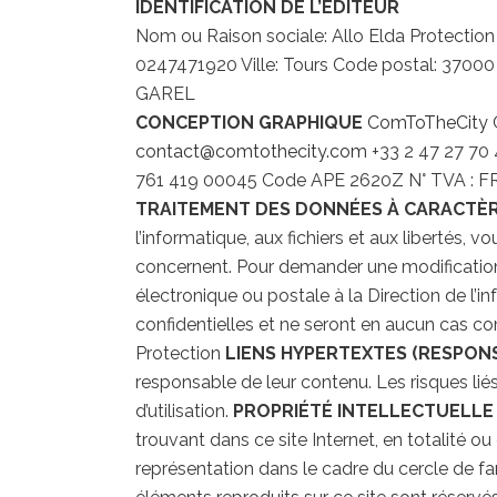
IDENTIFICATION DE L’ÉDITEUR
Nom ou Raison sociale: Allo Elda Protection 
0247471920 Ville: Tours Code postal: 37000 
GAREL
CONCEPTION GRAPHIQUE
ComToTheCity
contact@comtothecity.com
+33 2 47 27 70
761 419 00045 Code APE 2620Z N° TVA : FR 2
TRAITEMENT DES DONNÉES À CARACTÈ
l’informatique, aux fichiers et aux libertés, 
concernent. Pour demander une modification, 
électronique ou postale à la Direction de l’i
confidentielles et ne seront en aucun cas co
Protection
LIENS HYPERTEXTES (RESPONS
responsable de leur contenu. Les risques liés 
d’utilisation.
PROPRIÉTÉ INTELLECTUELLE
trouvant dans ce site Internet, en totalité 
représentation dans le cadre du cercle de fami