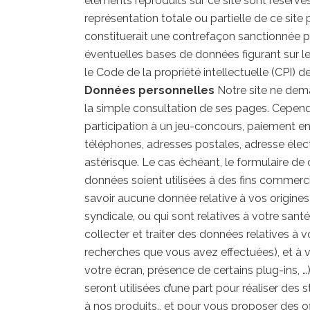
éléments reproduits sur ce site sont réservés 
représentation totale ou partielle de ce site 
constituerait une contrefaçon sanctionnée par
éventuelles bases de données figurant sur le s
le Code de la propriété intellectuelle (CPI) 
Données personnelles
Notre site ne dema
la simple consultation de ses pages. Cepend
participation à un jeu-concours, paiement e
téléphones, adresses postales, adresse élect
astérisque. Le cas échéant, le formulaire d
données soient utilisées à des fins commerc
savoir aucune donnée relative à vos origines
syndicale, ou qui sont relatives à votre sant
collecter et traiter des données relatives à
recherches que vous avez effectuées), et à v
votre écran, présence de certains plug-ins, 
seront utilisées d’une part pour réaliser des st
à nos produits., et pour vous proposer des of