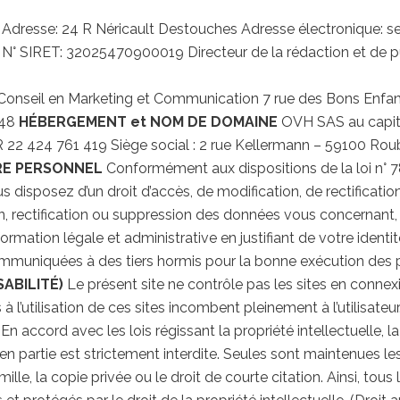
Adresse: 24 R Néricault Destouches Adresse électronique: ser
N° SIRET: 32025470900019 Directeur de la rédaction et de pub
Conseil en Marketing et Communication 7 rue des Bons En
 48
HÉBERGEMENT et NOM DE DOMAINE
OVH SAS au capita
2 424 761 419 Siège social : 2 rue Kellermann – 59100 Roub
RE PERSONNEL
Conformément aux dispositions de la loi n° 78
vous disposez d’un droit d’accès, de modification, de rectifica
rectification ou suppression des données vous concernant, il 
nformation légale et administrative en justifiant de votre iden
mmuniquées à des tiers hormis pour la bonne exécution des pr
ABILITÉ)
Le présent site ne contrôle pas les sites en connexi
à l’utilisation de ces sites incombent pleinement à l’utilisateu
En accord avec les lois régissant la propriété intellectuelle, l
ou en partie est strictement interdite. Seules sont maintenues
lle, la copie privée ou le droit de courte citation. Ainsi, tou