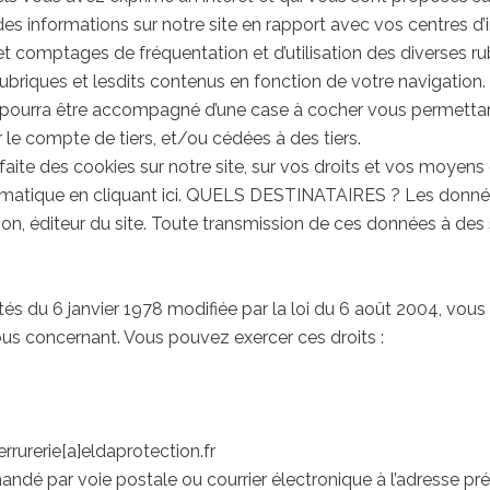
des informations sur notre site en rapport avec vos centres d’i
et comptages de fréquentation et d’utilisation des diverses r
ubriques et lesdits contenus en fonction de votre navigation.
te pourra être accompagné d’une case à cocher vous permetta
 le compte de tiers, et/ou cédées à des tiers.
 faite des cookies sur notre site, sur vos droits et vos moye
ématique en cliquant
ici
. QUELS DESTINATAIRES ? Les données 
on, éditeur du site. Toute transmission de ces données à des 
s du 6 janvier 1978 modifiée par la loi du 6 août 2004, vous d
us concernant. Vous pouvez exercer ces droits :
errurerie[a]eldaprotection.fr
mandé par voie postale ou courrier électronique à l’adresse pré