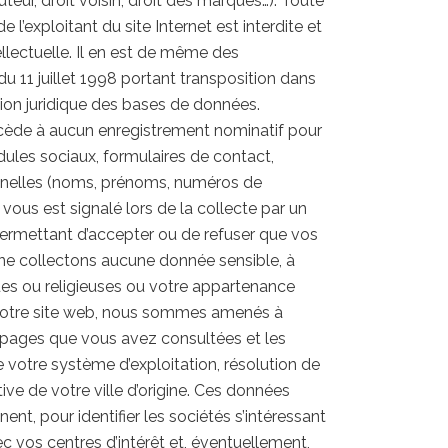
uteur, droit voisin, droit des marques…). Toute
 l’exploitant du site Internet est interdite et
ellectuelle. Il en est de même des
du 11 juillet 1998 portant transposition dans
ction juridique des bases de données.
ocède à aucun enregistrement nominatif pour
ules sociaux, formulaires de contact,
sonnelles (noms, prénoms, numéros de
vous est signalé lors de la collecte par un
permettant d’accepter ou de refuser que vos
 ne collectons aucune donnée sensible, à
ques ou religieuses ou votre appartenance
 de notre site web, nous sommes amenés à
es pages que vous avez consultées et les
e votre système d’exploitation, résolution de
ve de votre ville d’origine. Ces données
inent, pour identifier les sociétés s’intéressant
ec vos centres d’intérêt et, éventuellement,