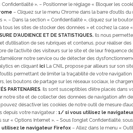
 Confidentialité ». – Positionner le réglage « Bloquer les cook
hrome
– Cliquez sur le menu Chrome dans la barre d’outils du 
 ». – Dans la section « Confidentialité », cliquez sur le bou
e à tous les sites de stocker des données » et cochez la case 
SURE D’AUDIENCE ET DE STATISTIQUES.
Ils nous permettent
 d’utilisation de ses rubriques et contenus, pour réaliser des
 de l’activité des visiteurs sur le site et de leur fréquence 
n d’améliorer notre service ou de détecter des dysfonctionne
lytics en cliquant
ici
La CNIL propose par ailleurs sur son sit
outils permettant de limiter la traçabilité de votre navigation
rs, les boutons de partage sur les réseaux sociaux, le charg
TÉS PARTENAIRES
. Ils sont susceptibles d’être placés dans vo
r notre site et de collecter des données de navigation afin de p
s pouvez désactiver les cookies de notre outil de mesure d’a
s depuis votre navigateur :
1/ si vous utilisez le navigateu
is sur « Options Internet ». – Sous l’onglet Confidentialité, sou
 utilisez le navigateur Firefox
– Allez dans le menu « Outil