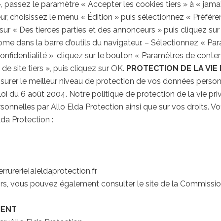
 », passez le paramètre « Accepter les cookies tiers » à « jama
, choisissez le menu « Édition » puis sélectionnez « Préférenc
 sur « Des tierces parties et des annonceurs » puis cliquez su
me dans la barre d’outils du navigateur. – Sélectionnez « Para
nfidentialité », cliquez sur le bouton « Paramètres de conte
de site tiers », puis cliquez sur OK.
PROTECTION DE LA VIE 
assurer le meilleur niveau de protection de vos données pers
 loi du 6 août 2004. Notre politique de protection de la vie pr
sonnelles par Allo Elda Protection ainsi que sur vos droits. V
da Protection :
errurerie[a]eldaprotection.fr
irs, vous pouvez également consulter le site de la Commissio
MENT