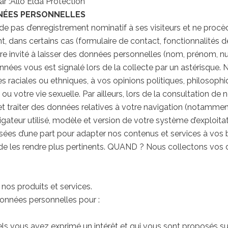
r :Allo Elda Protection
NNÉES PERSONNELLES
as d’enregistrement nominatif à ses visiteurs et ne procèd
, dans certains cas (formulaire de contact, fonctionnalités 
re invité à laisser des données personnelles (nom, prénom, n
onnées vous est signalé lors de la collecte par un astérisque
es raciales ou ethniques, à vos opinions politiques, philosop
ou votre vie sexuelle. Par ailleurs, lors de la consultation de n
 traiter des données relatives à votre navigation (notammen
igateur utilisé, modèle et version de votre système d’exploita
lisées d’une part pour adapter nos contenus et services à vos b
afin de les rendre plus pertinents. QUAND ? Nous collectons 
 nos produits et services.
nnées personnelles pour :
ls vous avez exprimé un intérêt et qui vous sont proposés sur 